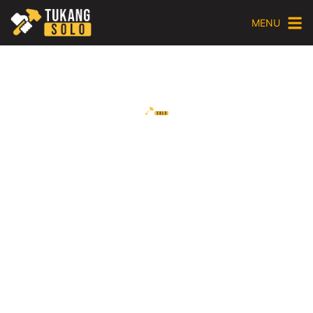
MENU
Furniture
Berkonsep Urban
City
PRODUK FURNITURE
SOLO/SURAKARTA CUSTOM
DESAIN KEKINIAN MINIMALIS