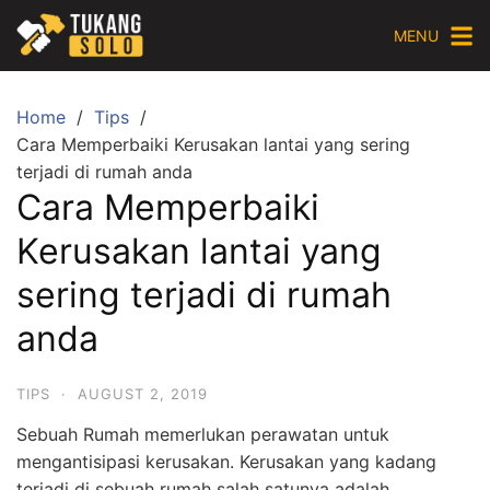
Skip
MENU
to
content
Home
Tips
Cara Memperbaiki Kerusakan lantai yang sering
terjadi di rumah anda
Cara Memperbaiki
Kerusakan lantai yang
sering terjadi di rumah
anda
TIPS
·
AUGUST 2, 2019
Sebuah Rumah memerlukan perawatan untuk
mengantisipasi kerusakan. Kerusakan yang kadang
terjadi di sebuah rumah salah satunya adalah